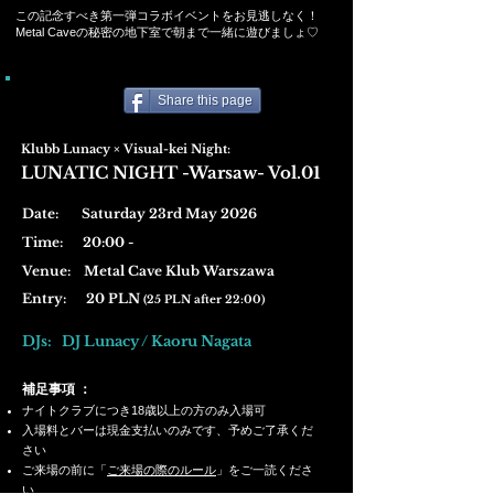
この記念すべき第一弾コラボイベントをお見逃しなく！
Metal Caveの秘密の地下室で朝まで一緒に遊びましょ♡
Share this page
Klubb Lunacy × Visual-kei Night:
LUNATIC NIGHT -Warsaw- Vol.01
Date: Saturday 23rd May 2026
Time: 20:00 -
Venue:
Metal Cave Klub Warszawa
Entry: 20 PLN
(25 PLN after 22:00)
DJs: DJ Lunacy / Kaoru Nagata
補足
事項 ：
ナイトクラブにつき18歳以上の方のみ入場可
入場料とバーは現金支払いのみです、予めご了承くだ
さい
ご来場の前に「
ご来場の際のルール
」をご一読くださ
い