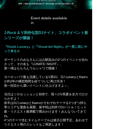
Event details available
in
J-Rock & V系特化型DJナイト、コラボイベント新
シリーズが爆誕！
『Klubb Lunacy』と『Visual-kei Night』が一度に街にや
って来る☆
ポーランドのみなさんにはお馴染みの2つのイベントが合わ
さって、その名も『LUNATIC NIGHT』。
第一弾はもちろんワルシャワで開催！
ヨーロッパで最も活躍しているV系DJ、DJ LunacyとKaoru
が約2年の構想期間を経てついに再び共演！
第一回目から濃いイベントに仕上げますよ～。
当日はソロセッションとB2Bで、我々のV系愛を全力でひけ
らかすよ！
前半はDJ LunacyとKaoruがそれぞれテーマを2つずつ持ち
寄りコアな選曲を展開。後半戦はB2BでDJバトル！ヒット
曲・リクエスト曲満載で畳みかけます！みんなついてきて
ね。
4つのテーマ含むタイムテーブルは後日公開予定。あわせて
リクエスト用のスレッドもご用意します！