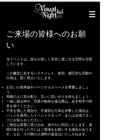
ご来場の皆様へのお願
い
当イベントは、誰もが楽しく安全に過ごせる空間を目指
しています。
この趣旨に反するハラスメント、差別、威圧的な言動や
行為は、固く禁止いたします。
お互いの境界線やパーソナルスペースを尊重しましょ
う。
周囲の人に気を配り、互いに思いやりを持ちましょう。
一緒に踊る時や、写真や動画を撮る際は、必ず相手の同
意を得てください。
不安を感じた場合や、不適切な行為を目撃した場合は、
バッジを着用したイベントスタッフ、または会場スタッ
フにお知らせください。
ご報告は真摯に受け止め、速やかに対応いたします。迷
惑行為を行った方にはご退場をお願いする場合がありま
す。なお、その際の入場料の返金はいたしかねます。