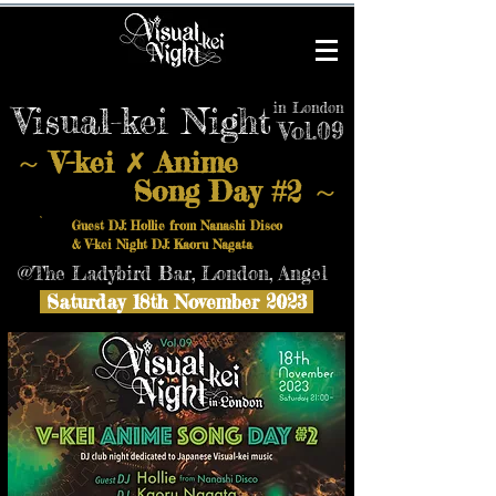
in London
Visual-kei Night
Vol.09
V-kei
Anime
～
✗
Song Day #2
～
Guest DJ: Hollie from Nanashi Disco
& V-kei Night DJ: Kaoru Nagata
@The Ladybird Bar, London, Angel
Saturday 18th November 2023