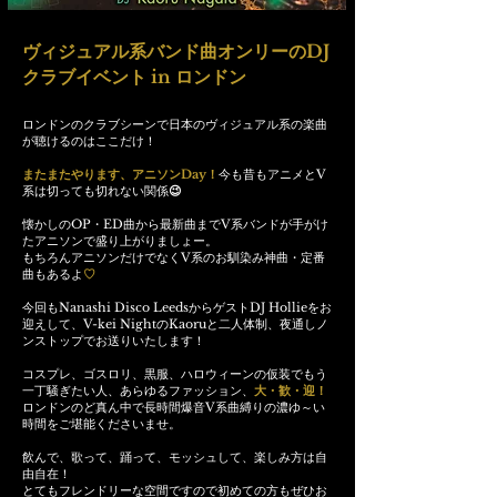
DJ
ヴィジュアル系バンド曲オンリーの
in
クラブイベント
ロンドン
ロンドンのクラブシーンで日本のヴィジュアル系の楽曲
が聴けるのはここだけ！
Day
V
またまたやります、アニソン
！
今も昔もアニメと
😉
系は切っても切れない関係
OP
ED
V
懐かしの
・
曲から最新曲まで
系バンドが手がけ
たアニソンで盛り上がりましょー。
V
もちろんアニソンだけでなく
系のお馴染み神曲・定番
曲もあるよ​
♡
Nanashi Disco Leeds
DJ Hollie
今回も
からゲスト
をお
V-kei Night
Kaoru
迎えして、
の
と二人体制、夜通しノ
ンストップでお送りいたします！
コスプレ、ゴスロリ、黒服、ハロウィーンの仮装でもう
一丁騒ぎたい人、あらゆるファッション、
大・歓・迎！
V
ロンドンのど真ん中で長時間爆音
系曲縛りの濃ゆ～い
時間をご堪能くださいませ。
飲んで、歌って、踊って、モッシュして、楽しみ方は自
由自在！
とてもフレンドリーな空間ですので初めての方もぜひお