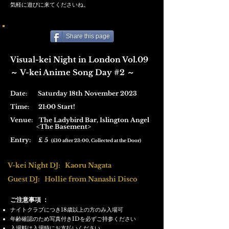
気軽に遊びに来てくださいね。
Share this page
Visual-kei Night in London Vol.09
V-kei Anime Song Day #2
​～
～
Date: Saturday 18th November 2023
Time: 21:00 Start!
Venue:
The Ladybird Bar,
Islington Angel
<The Basement>
Entry: £ 5
(£10 after 23:00, Collected at the Door
)
V-kei Night DJ: Kaoru Nagata
Guest DJ: Hollie from Nanashi Disco
ご注意事項 ：
18
ナイトクラブにつき
歳以上の方のみ入場可
ID
年齢確認のため写真付き
を必ずご持参ください
入場料は入場時にお支払いください