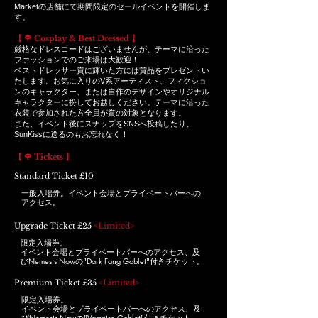
Marketの店舗にて期間限定のセールイベントを開催しま
す。
【 🌹 Cosplay & Best Dressed 】
厳格なドレスコードはございませんが、テーマに沿った
ファッションでのご来場は大歓迎！
ベストドレッサー賞に輝いた方には賞品をプレゼントい
たします。お気に入りのV系アーティスト、フィクショ
ンのキャラクター、または自作のデザインやオリジナル
キャラクターに扮してお越しください。テーマに沿った
衣装で参加された方全員が賞の対象となります。
また、イベント後にスナップをSNSへ投稿したり、
SunKissに送るのもお忘れなく！
【 🌹 Tickets 】
Standard Ticket £10
一般入場券。イベント会場とプライベートバーへの
アクセス。
Upgrade Ticket £25
<Limited>
限定入場券。
イベント会場とプライベートバーへのアクセス、及
びNemesis Nowの"Dark Fang Goblet"付きチケット。
Premium Ticket £35
<Limited>
限定入場券。
イベント会場とプライベートバーへのアクセス、及
びNemesis Nowの"Vampire Goblet"付きチケット。