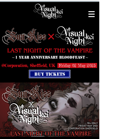
✕
～1 Year Anniversary
Bloodfeast～
@Corporation, Sheffield, UK
Friday 02 May 2025
Buy Tickets