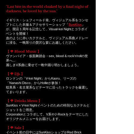
"Last bite in the world cloaked by a final night of
darkness, be loved by the sun."
イギリス・シェフィールド発、ヴィジュアル系をコンセ
プトにした衣服＆アクセサリーショップ「
SunKiss
」
が、開店１周年を記念して、Visual-kei Nightとコラボイ
ベントを開催！
血のように赤いカクテルと、ヴィジュアル系曲メドレー
に浸る、一晩限りの贅沢な宴にお越しください。
【 🌹 Blood Music 】
ヴァンパイア・仮面舞踏会・sex, blood & rock'n'rollの世
界へ...
麗しきV系曲に乗せて一晩中踊り明かしましょう。
【 🌹 DJs 】
ロンドンの「V-kei Night」からKaoru、リーズの
「Nanashi Disco」からHollieが参加！
耽美系・名古屋系などテーマに沿ったトラックを厳選し
てまいります。
【 🌹 Drinks Menu 】
SunKiss × V-kei Nightイベントのための特別なカクテルと
ショットをご用意。
Corporationとコラボして、V系やJ-Rockをテーマにした
オリジナルメニューをお届けします。
【 🌹 Sale 】
イベント前の日中にはSunKissショップがRed Brick