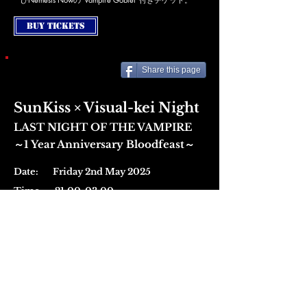
Buy Tickets
Share this page
SunKiss × Visual-kei Night
LAST NIGHT OF THE VAMPIRE
～1 Year Anniversary Bloodfeast～
Date: Friday 2nd May 2025
Time: 21:00-03:00
Venue:
Corporation, Sheffield
Tickets:
Advance Tickets at Ticket Tailor
DJs:
Kaoru from Visual-kei Night
Hollie from Nanashi Disco